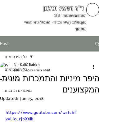
ד"ר דניאל וטלמן
פסיכותרפיסט CBT
סקסולוג קליני בכיר - מטפל מיני וזוגי
מוסמך
Post
כל הפרסומים
Nir Kalif Babish
כל הפרסומים
Jun 16, 2018
1 min read
היפר מיניות והתמכרות מינית-
סרטונים
המקצוענים
מאמרים וכתבות
Updated:
Jun 25, 2018
https://www.youtube.com/watch?
v=Lj0_rjbX6lk