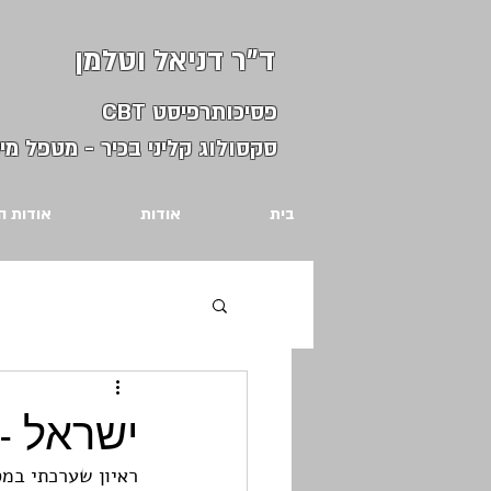
ד"ר דניאל וטלמן
פסיכותרפיסט CBT
סקסולוג קליני בכיר - מטפל מינ
בית
אודות
אודות ה
ישראל - 