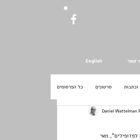
ר קשר
English
וכתבות
סרטונים
כל הפרסומים
Daniel Wattelman 
מערוץ כאן11: "ישראל - גן עדן לפדופילים", מאי 