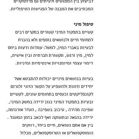
לביצוע בין המפגשים ולעיתים גם פרוטוקלים
המכתיבים את המבנה של הפגישות הטיפוליות.
טיפול מיני
קשיים בתפקוד המיני קשורים במקרים רבים
לתחומי חיים ולנושאים נוספים ולא בהכרח
לבעיות באברי המין, למשל: עמדות ודעות ביחס
למין, מין ורגש, תקשורת חברתית ובין אישית,
דימוי עצמי ומיומנויות אינטימיות ומיניות.
בעיות בנושאים מיניים יכולות להתבטא אצל
יחידים וזוגות ולהשפיע על הקשר הזוגי ולגרום
לקונפליקטים וכעסים בתחומים שונים, לקשיים
ובעיות בתפקוד המיני כגון ירידה בחשק המיני,
שפיכה מהירה , עיכוב בשפיכה , העדר אורגזמה,
ירידה בהנאה ובתשוקה ואף לכאב בזמן המשגל .
בין אם אתם נשואים, חיים ביחד, רווקים
הומוסקסואלים או הטרוסקסואלים, מכלול