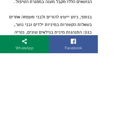
הנושאים הללו מקבל מענה במסגרת הטיפול.
בנוסף, ניתן ייעוץ להורים ולבני משפחה אחרים
בשאלות הקשורות במיניות ילדים ובני נוער,
כגון: התנהגות מינית בגילאים שונים, נטייה
מינית הומוסקסואלית וזהות מגדרית.
במסגרת הטיפול נעשה שימוש בגישה טיפולית
WhatsApp
Facebook
קוגניטיבית-התנהגותית (CBT), במסגרת
מפגשים בתדירות של פעם בשבוע עם זוגות או
יחידים. לעיתים ניתנות מטלות שונות והנחיות
לביצוען בבית.
חשוב לציין כי בכל ייעוץ וטיפול נשמרים כללי
האתיקה והסודיות הרפואית, המחייבים
דיסקרטיות ורגישות מרבית כלפי המטופל/ים.
קיימת אפשרות למתן ייעוץ טלפוני או
אינטרנטי.