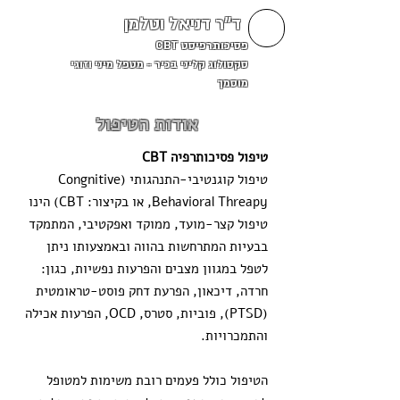
ד"ר דניאל וטלמן
פסיכותרפיסט CBT
סקסולוג קליני בכיר - מטפל מיני וזוגי
מוסמך
אודות הטיפול
טיפול ​פסיכותרפיה CBT
טיפול קוגנטיבי-התנהגותי (Congnitive
Behavioral Threapy, או בקיצור: CBT) הינו
טיפול קצר-מועד, ממוקד ואפקטיבי, המתמקד
בבעיות המתרחשות בהווה ובאמצעותו ניתן
לטפל במגוון מצבים והפרעות נפשיות, כגון:
חרדה, דיכאון, הפרעת דחק פוסט-טראומטית
(PTSD), פוביות, סטרס, OCD, הפרעות אכילה
והתמכרויות.
הטיפול כולל פעמים רובת משימות למטופל