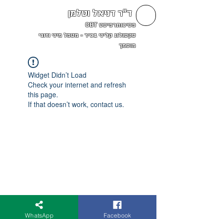
ד"ר דניאל וטלמן
פסיכותרפיסט CBT
סקסולוג קליני בכיר - מטפל מיני וזוגי
מוסמך
Widget Didn’t Load
Check your internet and refresh
this page.
If that doesn’t work, contact us.
WhatsApp
Facebook