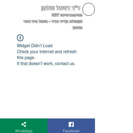
ד"ר דניאל וטלמן
פסיכותרפיסט CBT
סקסולוג קליני בכיר - מטפל מיני וזוגי
מוסמך
Widget Didn’t Load
Check your internet and refresh
this page.
If that doesn’t work, contact us.
WhatsApp
Facebook