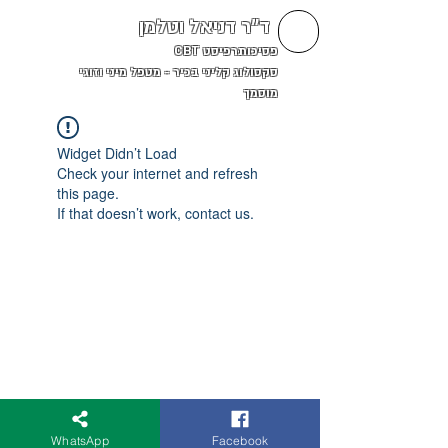
ד"ר דניאל וטלמן
פסיכותרפיסט CBT
סקסולוג קליני בכיר - מטפל מיני וזוגי
מוסמך
Widget Didn’t Load
Check your internet and refresh
this page.
If that doesn’t work, contact us.
WhatsApp
Facebook