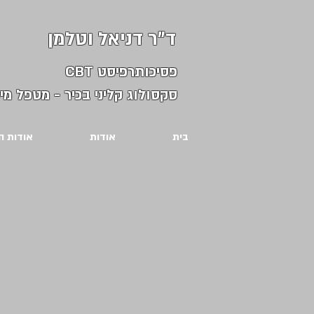
ד"ר דניאל וטלמן
פסיכותרפיסט CBT
סקסולוג קליני בכיר - מטפל מינ
בית
אודות
אודות ה