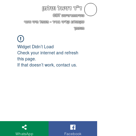
ד"ר דניאל וטלמן
פסיכותרפיסט CBT
סקסולוג קליני בכיר - מטפל מיני וזוגי
מוסמך
Widget Didn’t Load
Check your internet and refresh
this page.
If that doesn’t work, contact us.
WhatsApp
Facebook