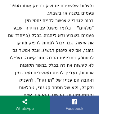
ולצפות שלשניכם יתחשק בדיוק אותו מספר 
פעמים בשנה או בשבוע.
ברור לגמרי שאפשר לקיים יחסי מין 
"מלאים" – כלומר משגל עם חדירה  שבע 
פעמים בשבוע ולא ליהנות בכלל (בייחוד אם 
את אישה. גבר יכול לפחות להפיק פורקן 
גופני, אם לא סיפוק רגשי). אבל אפשר גם 
להסתפק בתכיפות הרבה יותר קטנה. ואפילו 
לא לעשות את זה בכלל במשך תקופות 
ארוכות, ועדיין להיות מאושרים מאד. מין 
ואהבה הם עניין של "תן וקח", להעניק 
ולקבל, ולא של מסחר קטנוני, טבלאות 
וסטטיסטיקות. החשוב הוא איך אתם 
מרגישים זה עם זה ועם הגוף שלכם, ולא 
WhatsApp
Facebook
כמה פעמים אתם עושים את זה. 
 ד"ר דניאל וטלמן 