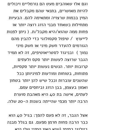
וגם אלו שאוהבים מעט הם נורמליים ויכולים 
להיות מאושרים, בתנאי שהם מקבלים את 
המין בכמות שרצויה ומתאימה להם. הבעיות 
מתחילות כשאחד מבני הזוג רוצה יותר או 
פחות ממה שהוא/היא מקבל/ת. ( ניתן לפנות 
לייעוץ  / טיפול סקסולוגי כדי להבין מהם 
הגורמים להעדר חשק מיני או חשק מיני 
נמוך )  ובניגוד לסטריאוטיפים, זה לא תמיד 
הגבר שרוצה לעשות יותר סקס ולעתים 
קרובות יותר. הנשים נעשות יותר סקסיות, 
פתוחות, בטוחות ומודעות למיניותן ככל 
שהשנים עוברות וככל שיש להן יותר בטחון 
ואמון בעצמן, בבן הזוג וביחסים עמם. 
לעתים, אישה בת 40 היא מאהבת סוערת 
הרבה יותר מכפי שהייתה בשנות ה-20 שלה.
אצל הגבר, זה לא פעם להפך: בגיל 40 הוא 
כבר הרבה פחות חרמן מפעם. גם בגלל מבנה 
ביולוגי בסיסי (שיא האון המיני שלו היא 