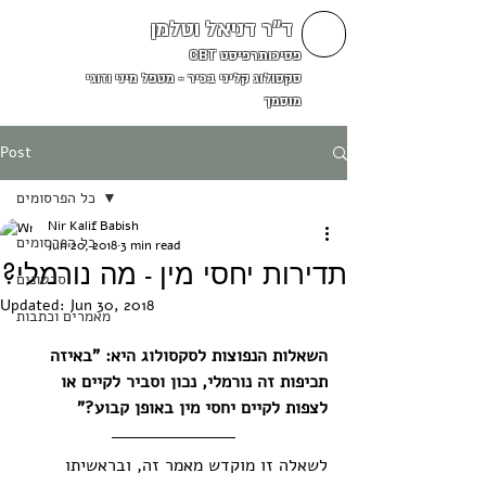
ד"ר דניאל וטלמן
פסיכותרפיסט CBT
סקסולוג קליני בכיר - מטפל מיני וזוגי
מוסמך
Post
כל הפרסומים
Nir Kalif Babish
כל הפרסומים
Jun 20, 2018
3 min read
תדירות יחסי מין - מה נורמלי?
סרטונים
Updated:
Jun 30, 2018
מאמרים וכתבות
השאלות הנפוצות לסקסולוג היא: "באיזה 
תכיפות זה נורמלי, נכון וסביר לקיים או 
לצפות לקיים יחסי מין באופן קבוע?"
לשאלה זו מוקדש מאמר זה, ובראשיתו 