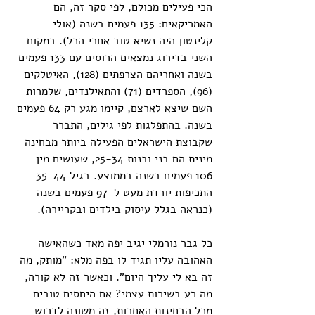
הכי פעילים מכולם, לפי סקר זה, הם 
האמריקאים: 135 פעמים בשנה (אולי 
קלינטון היה נשיא טוב אחרי הכל). במקום 
השני בדירוג נמצאים הרוסים עם 133 פעמים 
בשנה ואחריהם הצרפתים (128), האיטלקים 
(96), הספרדים (71) והתאילנדים, שלמרות 
השם שיצא לארצם, קיימו מגע רק 64 פעמים 
בשנה. בהתפלגות לפי גילים, התברר 
שקבוצת הישראלים הפעילה ביותר מבחינה 
מינית הם בני ובנות 25-34, שעושים מין 
106 פעמים בשנה בממוצע. בגיל 35-44 
התכיפות יורדת מעט ל-97 פעמים בשנה 
(כנראה בגלל עיסוק בילדים ובקריירה).
כל גבר נורמלי יגיב יפה מאד כשהאישה 
האהובה עליו תגיד לו בפה מלא: "מותק, מה 
זה בא לי עליך היום". וכאשר זה לא קורה, 
מה רע בשירות עצמי? אם היחסים טובים 
מכל הבחינות האחרות, זה משונה לדרוש 