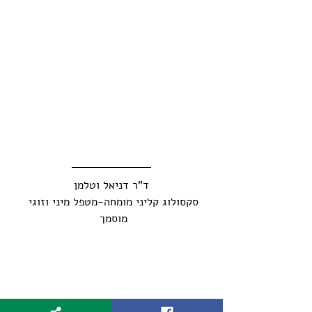
 ד"ר דניאל וטלמן 
סקסולוג קליני מומחה-מטפל מיני וזוגי 
מוסמך 